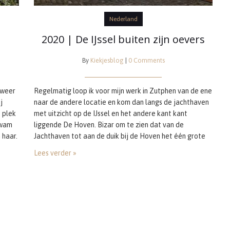
Nederland
2020 | De IJssel buiten zijn oevers
By
Kiekjesblog
|
0 Comments
 weer
Regelmatig loop ik voor mijn werk in Zutphen van de ene
j
naar de andere locatie en kom dan langs de jachthaven
e plek
met uitzicht op de IJssel en het andere kant kant
kwam
liggende De Hoven. Bizar om te zien dat van de
 haar.
Jachthaven tot aan de duik bij de Hoven het één grote
regent
watermassa is. Zeker nu het de laatste dag…
Lees verder »