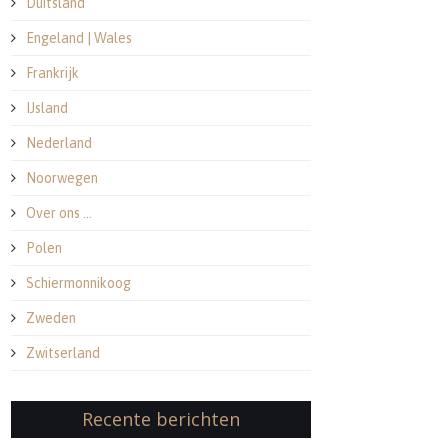
Duitsland
Engeland | Wales
Frankrijk
IJsland
Nederland
Noorwegen
Over ons …
Polen
Schiermonnikoog
Zweden
Zwitserland
Recente berichten