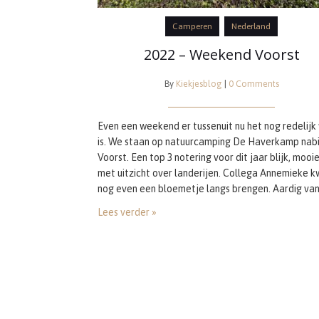
Camperen
Nederland
2022 – Weekend Voorst
By
Kiekjesblog
|
0 Comments
Even een weekend er tussenuit nu het nog redelijk
is. We staan op natuurcamping De Haverkamp nabi
Voorst. Een top 3 notering voor dit jaar blijk, mooi
met uitzicht over landerijen. Collega Annemieke 
nog even een bloemetje langs brengen. Aardig van
Druilerig weer, hangt veel vocht in de lucht maar 
Lees verder »
nog niet op dit moment.…