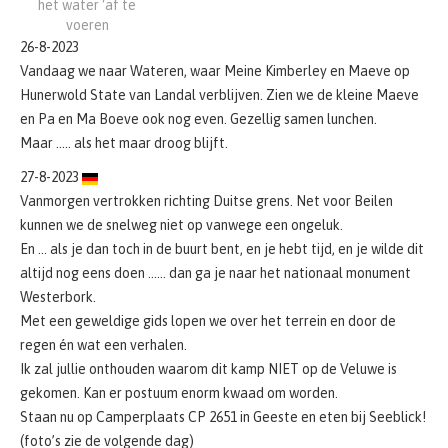
het water ‘af te
voeren
26-8-2023
Vandaag we naar Wateren, waar Meine Kimberley en Maeve op
Hunerwold State van Landal verblijven. Zien we de kleine Maeve
en Pa en Ma Boeve ook nog even. Gezellig samen lunchen.
Maar ….. als het maar droog blijft.
27-8-2023
Vanmorgen vertrokken richting Duitse grens. Net voor Beilen
kunnen we de snelweg niet op vanwege een ongeluk.
En … als je dan toch in de buurt bent, en je hebt tijd, en je wilde dit
altijd nog eens doen …… dan ga je naar het nationaal monument
Westerbork.
Met een geweldige gids lopen we over het terrein en door de
regen én wat een verhalen.
Ik zal jullie onthouden waarom dit kamp NIET op de Veluwe is
gekomen. Kan er postuum enorm kwaad om worden.
Staan nu op Camperplaats CP 2651 in Geeste en eten bij Seeblick!
(foto’s zie de volgende dag)