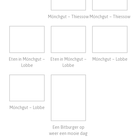
Eten in Mönchgut –
Eten in Mönchgut –
Mönchgut – Lobbe
Lobbe
Lobbe
Mönchgut – Lobbe
Een Bitburger op
weer een mooie dag
13-9-2023
We werden wakker met regen vanmorgen en vertrekkende mede
camping bewoners.
Lekker lezen en niets doen dus, hoewel, in de middag fietsen we
nog even naar Baabe op en neer. Onderweg komen we bij het
voetveer naar de andere landtong.