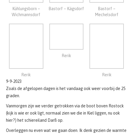
Rerik
Rerik
Rerik
9-9-2023
Zoals de afgelopen dagen is het vandaag ook weer voorbij de 25
graden.
Vanmorgen zijn we verder getrokken via de boot boven Rostock
(kijk is wie er ook ligt, normaal zien we die in Kiel liggen, nu ook
hier?) het schiereiland Darß op.
Overleggen nu even wat we gaan doen. Ik denk gezien de warmte
ergens landinwaarts en aan kust is het mannetje aan mannetje…
We staan nu bij Wieck am Darß om een camping landinwaarts te
zoeken. Die vonden we als CP 95781 in de jachthaven van Barth.
Moeten wel even wachten tot Sjakie er is om ons er op te laten en
dan gaan we in de ruststand.