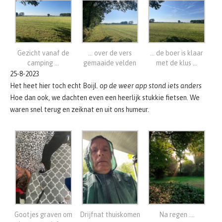
Gezicht vanaf de
… over de vers
… de boer is klaar
camping …
gemaaide velden
met de klus …
25-8-2023
Het heet hier toch echt Boijl.
op de weer app stond iets anders
Hoe dan ook, we dachten even een heerlijk stukkie fietsen. We
waren snel terug en zeiknat en uit ons humeur.
Gootjes graven om
Drijfnat thuiskomen
Na regen ….