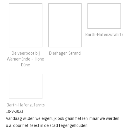
De veerboot bij
Dierhagen Strand
Warnemünde – Hohe
Düne
Barth-Hafenzufahrts
10-9-2023
Vandaag wilden we eigenlijk ook gaan fietsen, maar we werden
o.a. door het feest in de stad tegengehouden.
Eerst maar eens slenteren over het marktje en langs de vele
mooie kraampjes.
Torentje met uitzicht over de stad beklommen.
Op het marktje nog een mooi ‘schilderijtje’ gekocht.