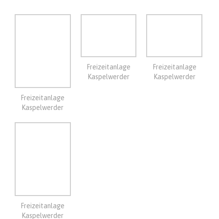
Freizeitanlage
Freizeitanlage
Kaspelwerder
Kaspelwerder
Freizeitanlage
Kaspelwerder
Freizeitanlage
Kaspelwerder
4-9-2023
We maken een tocht per fiets langs een deel van het meer waar
Schwerin aan ligt.
Het is hier mooi, erg mooi zelfs en het weer is geweldig.
Na de fietstocht even een bakkie doen in het centrum.