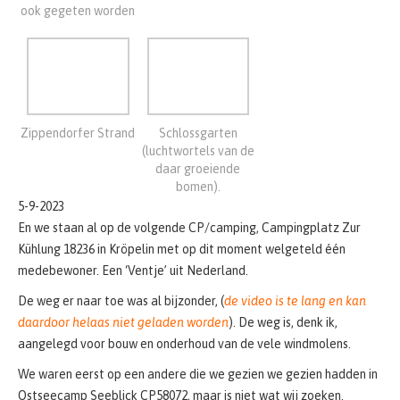
Zippendorfer Strand
Schlossgarten
(luchtwortels van de
daar groeiende
bomen).
5-9-2023
En we staan al op de volgende CP/camping, Campingplatz Zur
Kühlung 18236 in Kröpelin met op dit moment welgeteld één
medebewoner. Een ‘Ventje’ uit Nederland.
De weg er naar toe was al bijzonder, (
de video is te lang en kan
daardoor helaas niet geladen worden
). De weg is, denk ik,
aangelegd voor bouw en onderhoud van de vele windmolens.
We waren eerst op een andere die we gezien we gezien hadden in
Ostseecamp Seeblick CP58072, maar is niet wat wij zoeken.
Stampvol veel caravans links en huisjes rechts. Gauw op zoek naar
wat anders.
En nu zitten we hier aan een lekkere Flensburger Radler. En nog
heerlijk in de zon.