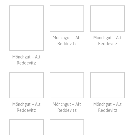
Reddevitz
Reddevitz
Mönchgut – Alt
Reddevitz
Mönchgut – Alt
Mönchgut – Alt
Mönchgut – Alt
Reddevitz
Reddevitz
Reddevitz
Mönchgut – Alt
Alt Reddevitz
Reddevitz
12-9-2023
Vandaag fietsen we over de dijk naar Thiessow. Daar gaan is oa