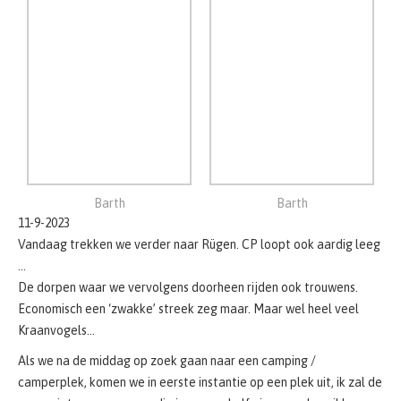
Barth
Barth
11-9-2023
Vandaag trekken we verder naar Rügen. CP loopt ook aardig leeg
…
De dorpen waar we vervolgens doorheen rijden ook trouwens.
Economisch een ‘zwakke’ streek zeg maar. Maar wel heel veel
Kraanvogels…
Als we na de middag op zoek gaan naar een camping /
camperplek, komen we in eerste instantie op een plek uit, ik zal de
naam niet noemen, maar die is pas om half vier weer bereikbaar.
Intussen kijken we even bij het niet zo schone strand. We willen
eigenlijk niet te lang wachten, maar in de tussentijd kunnen we
ook even bij een andere camping gaan kijken.
Dat doen we Naturcampingplatz Alt-Redevitz CP nummer 78633.