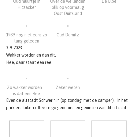
Oud muurtje in
Over de weilanden
De Elbe
Hitzacker
blik op voormalig
Oost Duitsland
1989, nog niet eens zo
Oud Dömitz
lang geleden
3-9-2023
Wakker worden en dan dit.
Hee, daar staat een ree.
Zo wakker worden ….
Zeker weten
is dat een Ree
Even de altstadt Schwerin in (op zondag, met de camper)… in het
park een bike-coffee te go genomen en genieten van dit uitzicht…
Schwerin Altstadt
Schwerin Altstadt
Schwerin Altstadt