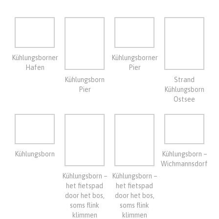
Hafen
Pier
Kühlungsborn
Strand
Pier
Kühlungsborn
Ostsee
Kühlungsborn
Kühlungsborn –
Wichmannsdorf
Kühlungsborn –
Kühlungsborn –
het fietspad
het fietspad
door het bos,
door het bos,
soms flink
soms flink
klimmen
klimmen
7-9-2023
Rustdag …
8-9-2023
Vandaag onze laatste dag op deze locatie. We besluiten om
helemaal naar Rerik te fietsen op de kaart een heel eind. Maarrr,