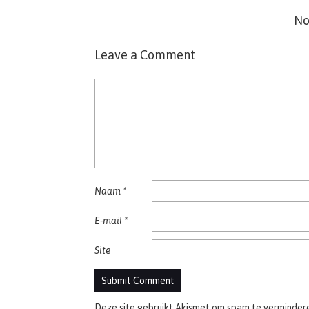
No
Leave a Comment
Naam
*
E-mail
*
Site
Deze site gebruikt Akismet om spam te verminder