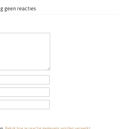
g geen reacties
en.
Bekijk hoe je reactie gegevens worden verwerkt
.