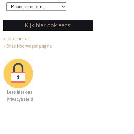
Archieven
Kijk hier ook eens:
» Lintenbrink.nl
» Onze Noorwegen pagina
Lees hier ons
Privacybeleid