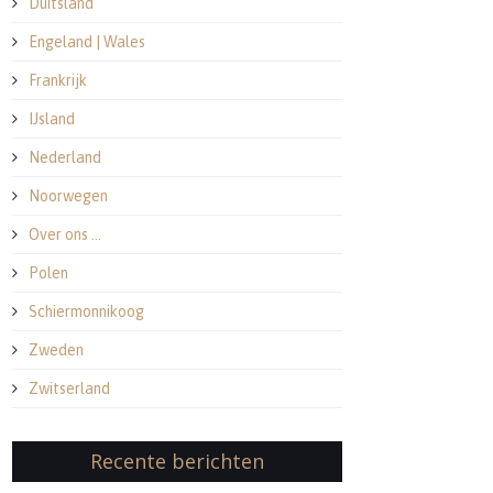
Duitsland
Engeland | Wales
Frankrijk
IJsland
Nederland
Noorwegen
Over ons …
Polen
Schiermonnikoog
Zweden
Zwitserland
Recente berichten